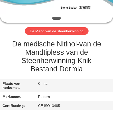
CONTACTEER
ONS
VERZOEK
De Mand van de steenherwinning
OM
EEN
De medische Nitinol-van de
CITAAT
Mandtipless van de
Steenherwinning Knik
SITEMAP
Bestand Dormia
PRIVACY
Plaats van
China
herkomst:
POLICY
Merknaam:
Reborn
Certificering:
CE,ISO13485