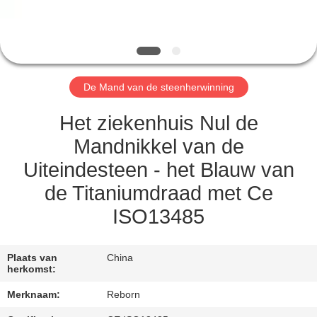
CONTACTEER
ONS
VERZOEK
De Mand van de steenherwinning
OM
EEN
Het ziekenhuis Nul de
CITAAT
Mandnikkel van de
Uiteindesteen - het Blauw van
SITEMAP
de Titaniumdraad met Ce
ISO13485
PRIVACY
POLICY
Plaats van
China
herkomst:
Merknaam:
Reborn