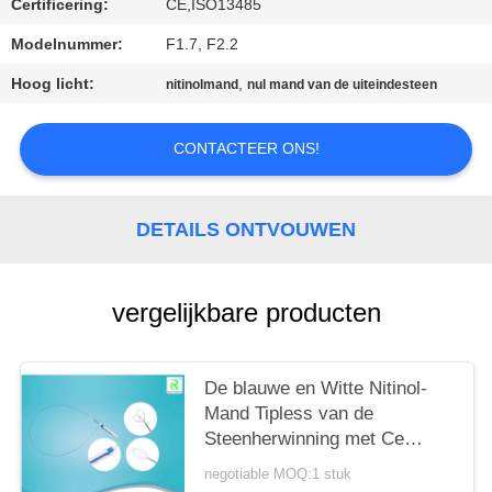
Certificering:
CE,ISO13485
Modelnummer:
F1.7, F2.2
Hoog licht:
,
nitinolmand
nul mand van de uiteindesteen
CONTACTEER ONS!
DETAILS ONTVOUWEN
vergelijkbare producten
De blauwe en Witte Nitinol-
Mand Tipless van de
Steenherwinning met Ce
ISO13485
negotiable MOQ:1 stuk