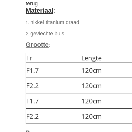
terug.
Materiaal
:
nikkel-titanium draad
1.
gevlechte buis
2.
Grootte
:
Fr
Lengte
F1.7
120cm
F2.2
120cm
F1.7
120cm
F2.2
120cm