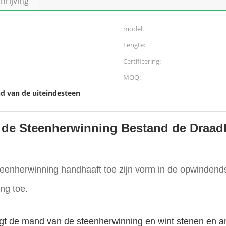
rijving
model:
Lengte:
Certificering:
MOQ:
d van de uiteindesteen
 de Steenherwinning Bestand de Draadk
eenherwinning handhaaft toe zijn vorm in de opwindendste
ng toe.
angt de mand van de steenherwinning en wint stenen en 