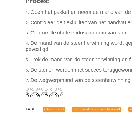
Proces:
Open het pakket en neem de mand van de 
1.
Controleer de flexibiliteit van het handvat 
2.
Gebruik flexibele endoscoop om van stenen
3.
De mand van de steenherwinning wordt gepl
4.
gevestigd.
Trek de mand van de steenherwinning en fl
5.
De stenen worden met succes teruggewon
6.
De wegwerpmand van de steenherwinning di
7.
LABEL:
nitinolmand
nul mand van uiteindenitinol
n