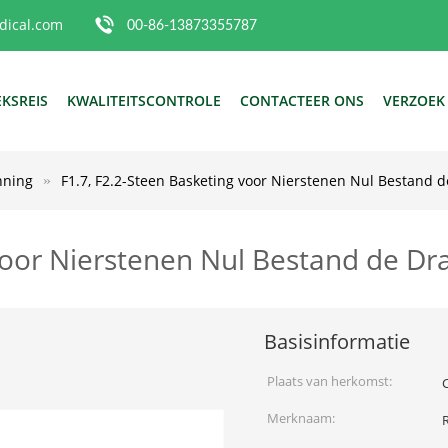
ical.com
00-86-13873355787
EKSREIS
KWALITEITSCONTROLE
CONTACTEER ONS
VERZOEK
nning
F1.7, F2.2-Steen Basketing voor Nierstenen Nul Bestand d
voor Nierstenen Nul Bestand de Dr
Basisinformatie
Plaats van herkomst:
Merknaam: