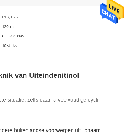
F1.7, F2.2
120cm
CE,ISO13485
10 stuks
nik van Uiteindenitinol
 situatie, zelfs daarna veelvoudige cycli.
andere buitenlandse voorwerpen uit lichaam