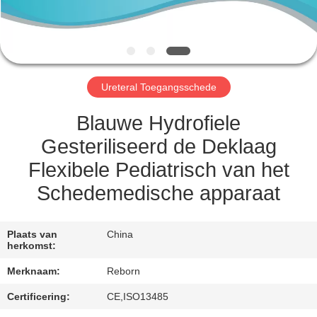
CONTACTEER
ONS
VERZOEK
Ureteral Toegangsschede
OM
EEN
Blauwe Hydrofiele
CITAAT
Gesteriliseerd de Deklaag
Flexibele Pediatrisch van het
SITEMAP
Schedemedische apparaat
PRIVACY
Plaats van
China
herkomst:
POLICY
Merknaam:
Reborn
Certificering:
CE,ISO13485