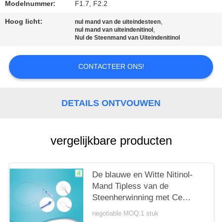
Modelnummer:
F1.7, F2.2
Hoog licht:
,
nul mand van de uiteindesteen
,
nul mand van uiteindenitinol
Nul de Steenmand van Uiteindenitinol
CONTACTEER ONS!
DETAILS ONTVOUWEN
vergelijkbare producten
De blauwe en Witte Nitinol-
Mand Tipless van de
Steenherwinning met Ce
ISO13485
negotiable MOQ:1 stuk