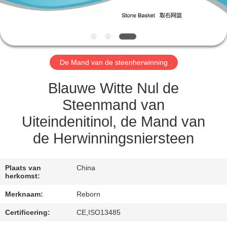
CONTACTEER
ONS
VERZOEK
De Mand van de steenherwinning
OM
EEN
Blauwe Witte Nul de
CITAAT
Steenmand van
Uiteindenitinol, de Mand van
SITEMAP
de Herwinningsniersteen
PRIVACY
Plaats van
China
herkomst:
POLICY
Merknaam:
Reborn
Certificering:
CE,ISO13485