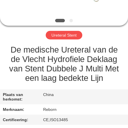
CONTACTEER
ONS
VERZOEK
Ureteral Stent
OM
EEN
De medische Ureteral van de
CITAAT
de Vlecht Hydrofiele Deklaag
van Stent Dubbele J Multi Met
SITEMAP
een laag bedekte Lijn
PRIVACY
Plaats van
China
herkomst:
POLICY
Merknaam:
Reborn
Certificering:
CE,ISO13485