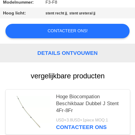
Modelnummer:
F3-F8
Hoog licht:
,
stent recht jj
stent ureteral jj
CONTACTEER ONS!
DETAILS ONTVOUWEN
vergelijkbare producten
Hoge Biocompation
Beschikbaar Dubbel J Stent
4Fr-8Fr
USD+3.8USD+1piece MOQ:1
CONTACTEER ONS