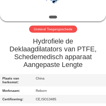
CONTACTEER
ONS
VERZOEK
Ureteral Toegangsschede
OM
EEN
Hydrofiele de
CITAAT
Deklaagdilatators van PTFE,
Schedemedisch apparaat
SITEMAP
Aangepaste Lengte
PRIVACY
Plaats van
China
herkomst:
POLICY
Merknaam:
Reborn
Certificering:
CE,ISO13485