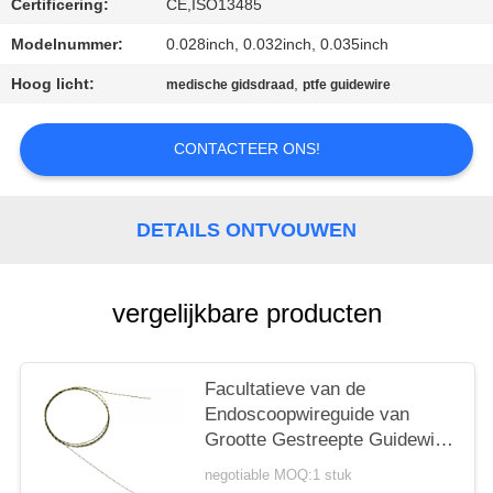
Certificering:
CE,ISO13485
Modelnummer:
0.028inch, 0.032inch, 0.035inch
Hoog licht:
,
medische gidsdraad
ptfe guidewire
CONTACTEER ONS!
DETAILS ONTVOUWEN
vergelijkbare producten
Facultatieve van de
Endoscoopwireguide van
Grootte Gestreepte Guidewire
Stijve Nitinol Lengte 150cm
negotiable MOQ:1 stuk