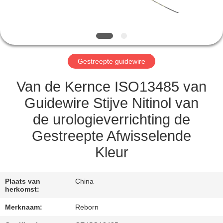
CONTACTEER
ONS
VERZOEK
Gestreepte guidewire
OM
EEN
Van de Kernce ISO13485 van
CITAAT
Guidewire Stijve Nitinol van
de urologieverrichting de
SITEMAP
Gestreepte Afwisselende
Kleur
PRIVACY
POLICY
Plaats van
China
herkomst:
Merknaam:
Reborn