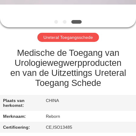
CONTACTEER
ONS
VERZOEK
Ureteral Toegangsschede
OM
EEN
Medische de Toegang van
CITAAT
Urologiewegwerpproducten
en van de Uitzettings Ureteral
SITEMAP
Toegang Schede
PRIVACY
Plaats van
CHINA
herkomst:
POLICY
Merknaam:
Reborn
Certificering:
CE,ISO13485