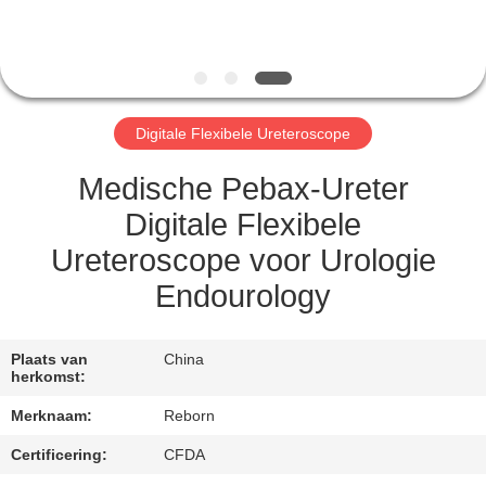
CONTACTEER
ONS
VERZOEK
Digitale Flexibele Ureteroscope
OM
EEN
Medische Pebax-Ureter
CITAAT
Digitale Flexibele
Ureteroscope voor Urologie
SITEMAP
Endourology
PRIVACY
Plaats van
China
herkomst:
POLICY
Merknaam:
Reborn
Certificering:
CFDA