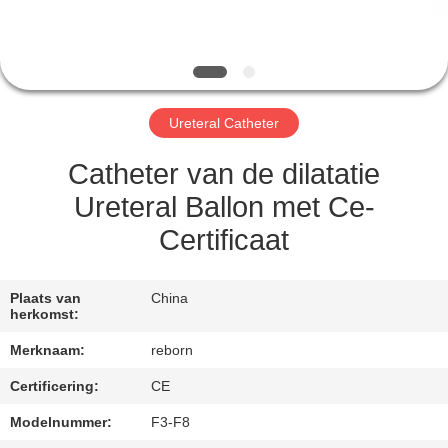
CONTACTEER
ONS
VERZOEK
Ureteral Catheter
OM
EEN
Catheter van de dilatatie
CITAAT
Ureteral Ballon met Ce-
Certificaat
SITEMAP
Plaats van
China
herkomst:
PRIVACY
Merknaam:
reborn
POLICY
Certificering:
CE
Modelnummer:
F3-F8