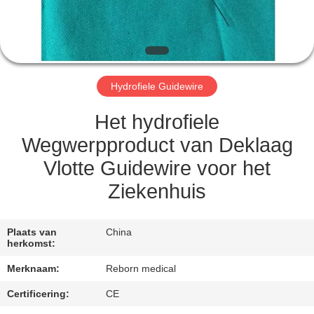
CONTACTEER
ONS
VERZOEK
Hydrofiele Guidewire
OM
EEN
Het hydrofiele
CITAAT
Wegwerpproduct van Deklaag
Vlotte Guidewire voor het
SITEMAP
Ziekenhuis
PRIVACY
Plaats van
China
herkomst:
POLICY
Merknaam:
Reborn medical
Certificering:
CE