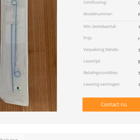
Certificering:
Modelnummer:
Min. bestelaantal:
Prijs:
Verpakking Details:
Levertijd:
Betalingscondities:
Levering vermogen:
Contact nu