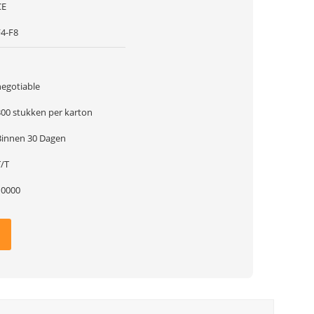
CE
F4-F8
1
negotiable
300 stukken per karton
Binnen 30 Dagen
T/T
10000