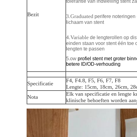
tolerantie van indwelling stent z
Bezit
3.Graduated
perifere noteringen
lichaam van stent
4.Variable
de lengterollen op di
einden staan voor stent één toe 
lengten te passen
5.ow
profiel stent met groter bi
betere ID/OD-verhouding
F4, F4.8, F5, F6, F7, F8
Specificatie
Lengte: 15cm, 18cm, 26cm, 2
Elk van specificatie en lengte 
Nota
klinische behoeften worden aan