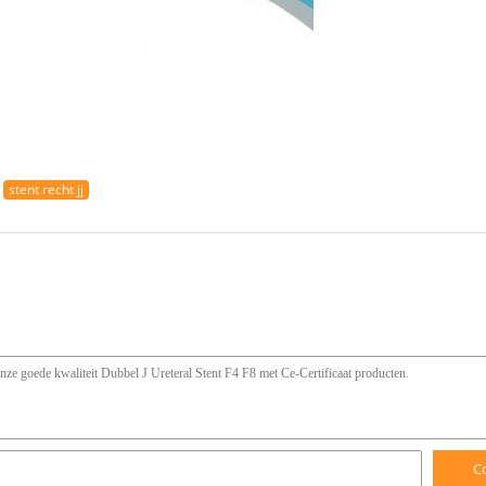
stent recht jj
C