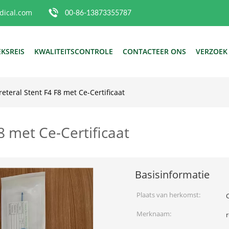
ical.com
00-86-13873355787
EKSREIS
KWALITEITSCONTROLE
CONTACTEER ONS
VERZOEK
eteral Stent F4 F8 met Ce-Certificaat
8 met Ce-Certificaat
Basisinformatie
Plaats van herkomst:
Merknaam: