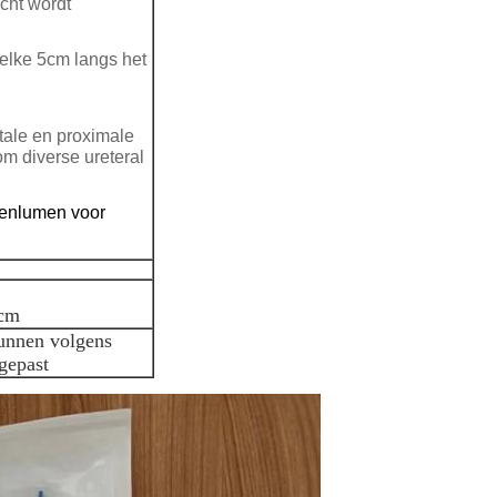
acht wordt
 elke 5cm langs het
stale en proximale
om diverse ureteral
nnenlumen voor
8cm
kunnen volgens
gepast