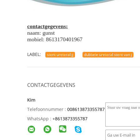
contactgegevens:
naam: gunst
mobiel: 8613170401967
LABEL:
stent ureteral jj
dubbele ureteral stent van j
CONTACTGEGEVENS
Kim
Telefoonnummer :
008613873355787
WhatsApp :
+
8613873355787