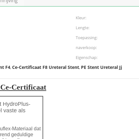
rijving
Kleur:
Lengte:
Toepassing:
naverkoop:
Eigenschap:
nt F4
Ce-Certificaat F8 Ureteral Stent
PE Stent Ureteral Jj
,
,
 Ce-Certificaat
t HydroPlus-
 vaste als
flex-Materiaal dat
erend geduldige