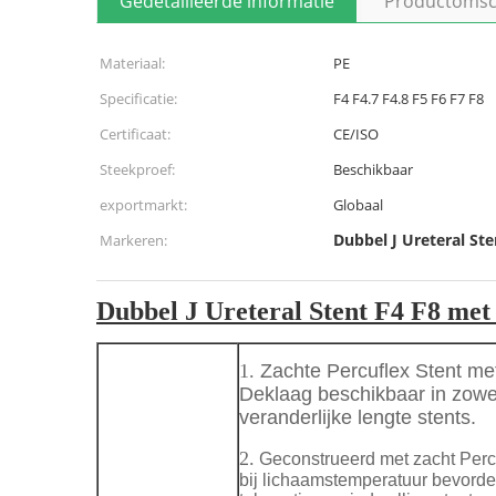
Gedetailleerde informatie
Productomsch
Materiaal:
PE
Specificatie:
F4 F4.7 F4.8 F5 F6 F7 F8
Certificaat:
CE/ISO
Steekproef:
Beschikbaar
exportmarkt:
Globaal
Dubbel J Ureteral Ste
Markeren:
Dubbel J Ureteral Stent F4 F8 met
1.
Zachte Percuflex Stent me
Deklaag beschikbaar in zowel
veranderlijke lengte stents.
2.
Geconstrueerd met zacht Percu
bij lichaamstemperatuur bevord