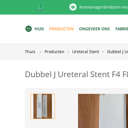
kimmanager@reborn-med
HUIS
PRODUCTEN
ONGEVEER ONS
FABRI
Thuis
Producten
Ureteral Stent
Dubbel J Ur
Dubbel J Ureteral Stent F4 F