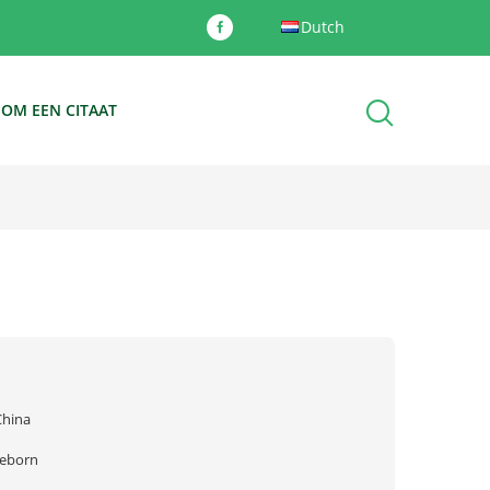
Dutch
 OM EEN CITAAT
China
reborn