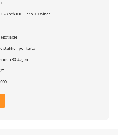
CE
.028inch 0.032inch 0.035inch
1
negotiable
60 stukken per karton
binnen 30 dagen
T/T
1000