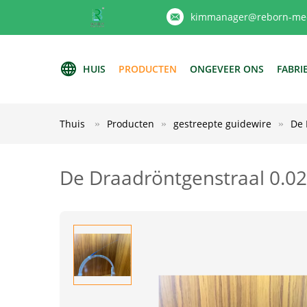
kimmanager@reborn-med
HUIS
PRODUCTEN
ONGEVEER ONS
FABRI
Thuis
Producten
gestreepte guidewire
De 
De Draadröntgenstraal 0.02