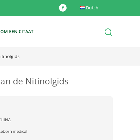
Dutch
 OM EEN CITAAT
tinolgids
an de Nitinolgids
CHINA
Reborn medical