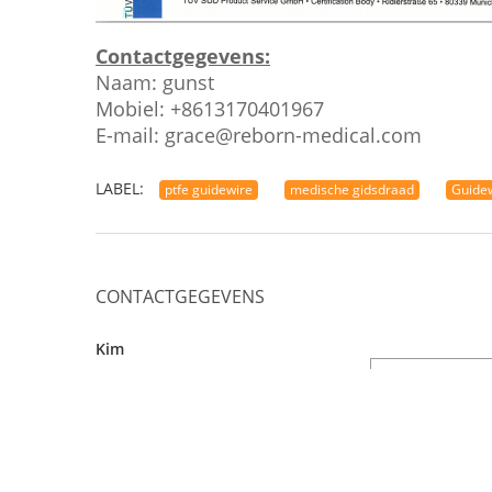
Contactgegevens:
Naam: gunst
Mobiel: +8613170401967
E-mail: grace@reborn-medical.com
LABEL:
ptfe guidewire
medische gidsdraad
Guide
CONTACTGEGEVENS
Kim
Telefoonnummer :
008613873355787
WhatsApp :
+
8613873355787