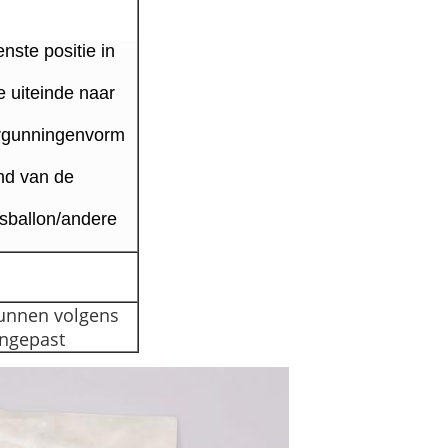
nste positie in
e uiteinde naar
rgunningenvorm
l
nd van de
sballon/andere
 kunnen volgens
angepast