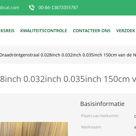
ical.com
00-86-13873355787
EKSREIS
KWALITEITSCONTROLE
CONTACTEER ONS
VERZOEK
Draadröntgenstraal 0.028inch 0.032inch 0.035inch 150cm van de Ni
8inch 0.032inch 0.035inch 150cm v
Basisinformatie
Plaats van herkomst:
Merknaam: