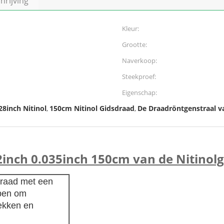
rijving
Kleur:
Grootte:
Naverkoop:
Steekproef:
Eigenschap:
28inch Nitinol
150cm Nitinol Gidsdraad
De Draadröntgenstraal va
,
,
2inch 0.035inch 150cm van de Nitinolg
draad met een
rpen om
rekken en