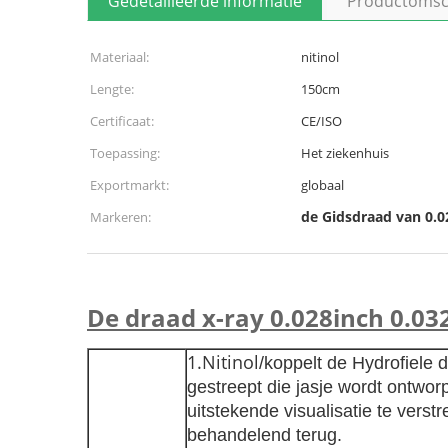
Gedetailleerde informatie
Productomsch
Materiaal:
nitinol
Lengte:
150cm
Certificaat:
CE/ISO
Toepassing:
Het ziekenhuis
Exportmarkt:
globaal
de Gidsdraad van 0.0
Markeren:
De draad x-ray 0.028inch 0.03
1.Nitinol
/koppelt de Hydrofiele 
gestreept die jasje wordt ontwo
uitstekende visualisatie te verst
behandelend terug.