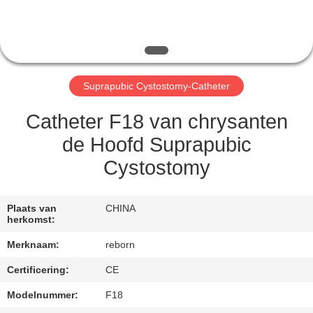
CONTACTEER
ONS
VERZOEK
Suprapubic Cystostomy-Catheter
OM
EEN
Catheter F18 van chrysanten
CITAAT
de Hoofd Suprapubic
Cystostomy
SITEMAP
Plaats van
CHINA
herkomst:
PRIVACY
Merknaam:
reborn
POLICY
Certificering:
CE
Modelnummer:
F18